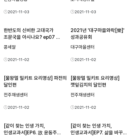
2021-11-03
2021-11-03
한반도의 신비한 고대국가
2021년 '대구마을와락[樂]'
조문국을 아시나요? ep07 …
성과공유회
콩세알
대구마을센터
2021-11-02
2021-11-02
[물왕멀 밀키트 요리영상] 파전의
[물왕멀 밀키트 요리영상]
달인편
깻잎김치의 달인편
전주재생센터
전주재생센터
2021-11-02
2021-11-02
[같이 찾는 인생 가치,
[같이 찾는 인생 가치,
인생교과서]EP6. 故 윤동주…
인생교과서]EP7. 삶을 바꾸…