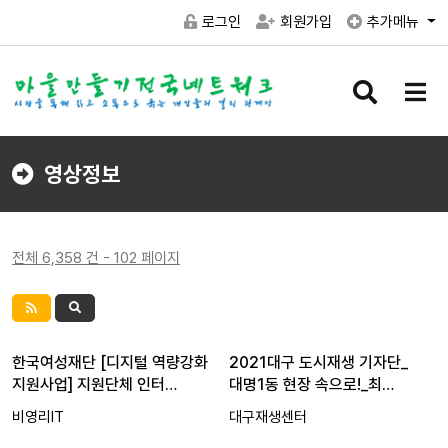
로그인
회원가입
추가메뉴
검
메
색
뉴
버
버
튼
튼
영상정보
전체 6,358 건 - 102 페이지
한국여성재단 [디지털 역량강화
2021대구 도시재생 기자단_
지원사업] 지원단체 인터…
대명1동 현장 속으로!_최…
비영리IT
대구재생센터