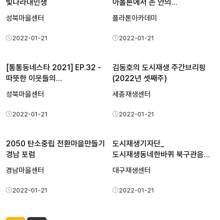
빛나라내인생
아폴론에서 손 안의
페로브스카이…
성북마을센터
플라톤아카데미
2022-01-21
2022-01-21
[통통동네스타 2021] EP.32 -
김동호의 도시재생 주간브리핑
따뜻한 이웃들의…
(2022년 셋째주)
성북마을센터
세종재생센터
2022-01-21
2022-01-21
2050 탄소중립 전환마을만들기
도시재생기자단_
경남 포럼
도시재생동네한바퀴 북구관음동_
박송화기자
경남마을센터
대구재생센터
2022-01-21
2022-01-21