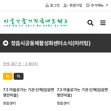
로그인
회원가입
추가메뉴
검
메
색
뉴
버
버
튼
튼
정읍시공동체활성화센터소식(미러링)
전체 387 건 - 3 페이지
7.3 마을로가는 기관·단체(입암면
7.3 마을로가는 기관·단체(입암면
영안마을)
영안마을)
정읍센터
정읍센터