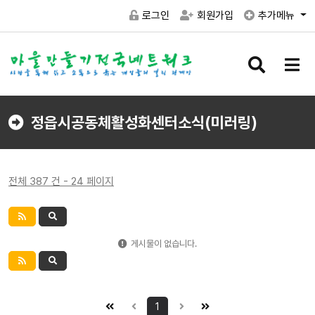
로그인
회원가입
추가메뉴
검
메
색
뉴
버
버
튼
튼
정읍시공동체활성화센터소식(미러링)
전체 387 건 - 24 페이지
게시물이 없습니다.
1