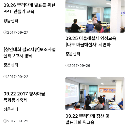
09.26 뿌리단계 발표를 위한
PPT 만들기 교육
정읍센터
2017-09-27
09.25 마을해설사 양성교육
[나도 마을해설사! 시연하…
[창안대회 필요서류]보조사업
정읍센터
실적보고서 양식
정읍센터
2017-09-26
2017-09-22
09.22 2017 평사마을
목화동네축제
정읍센터
09.22 뿌리단계 정산 및
2017-09-22
발표대회 워크숍