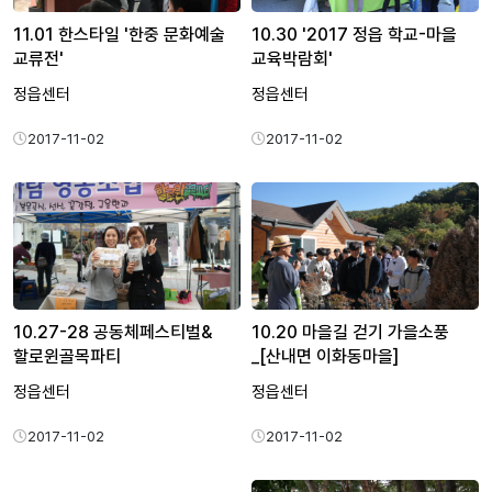
11.01 한스타일 '한중 문화예술
10.30 '2017 정읍 학교-마을
교류전'
교육박람회'
정읍센터
정읍센터
2017-11-02
2017-11-02
10.27-28 공동체페스티벌&
10.20 마을길 걷기 가을소풍
할로윈골목파티
_[산내면 이화동마을]
정읍센터
정읍센터
2017-11-02
2017-11-02