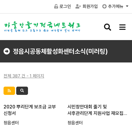
로그인
회원가입
추가메뉴
검
메
색
뉴
버
버
튼
튼
정읍시공동체활성화센터소식(미러링)
전체 387 건 - 1 페이지
2020 뿌리단계 보조금 교부
시민창안대회 줄기 및
신청서
사후관리단계 지원사업 재모집
공고
정읍센터
정읍센터