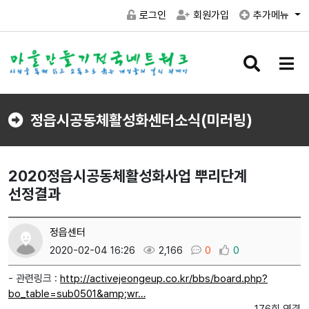
로그인
회원가입
추가메뉴
검
메
색
뉴
버
버
튼
튼
정읍시공동체활성화센터소식(미러링)
2020정읍시공동체활성화사업 뿌리단계
선정결과
정읍센터
2020-02-04 16:26
2,166
0
0
- 관련링크 :
http://activejeongeup.co.kr/bbs/board.php?
bo_table=sub0501&amp;wr…