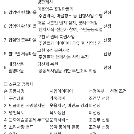
방향제시
마을입구 꽃길만들기
5
입암면 반월마을
선정
·
주민약속
,
마을청소 등 선행사업 수행
마을 나뭇길 벤치 설치
,
분리수거장
6
입암면 왕심마을
선정
·
벤치제작
-
전문가 참여
,
주민공동작업
보천교 원터 복원사업
7
입암면 중부마을
선정
·
주민들과 아이디어 공유 후 사업추진
고현
8
경 복원사업
8
칠보면 세류마을
선정
·
주민들과 함께하는 사업 추진
내장상동
당산제 복원
9
선정
월영마을
·
공동체사업을 위한 주민조직 확장
☐
소규모 공동체
순
공동체명
사업아이디어
선정여부
선정 조건
1
구경상회
가죽공예
조건부 선정
2
단풍미인 사랑봉사단
웃음치료
,
마인드 강의
미선정
3
명천육포
육포생산
미선정
4
문화예술공동체 두드림
문화서비스
조건부 선정
5
소리사랑 밴드
음악 동아리 활동
조건부 선정