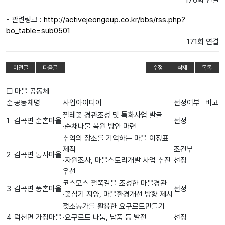
176회 연결
- 관련링크 :
http://activejeongeup.co.kr/bbs/rss.php?
bo_table=sub0501
171회 연결
이전글
다음글
수정
삭제
목록
☐
마을 공동체
순
공동체명
사업아이디어
선정여부
비고
찔레꽃 경관조성 및 특화사업 발굴
1
감곡면 순촌마을
선정
·
순채나물 복원 방안 마련
추억의 장소를 기억하는 마을 이정표
제작
조건부
2
감곡면 통사마을
·
자원조사
,
마을스토리개발 사업 추진
선정
우선
코스모스 철쭉길을 조성한 마을경관
3
감곡면 풍촌마을
선정
·
꽃심기 지양
,
마을환경개선 방향 제시
젖소농가를 활용한 요구르트만들기
4
덕천면 가정마을
·
요구르트 나눔
,
납품 등 발전
선정