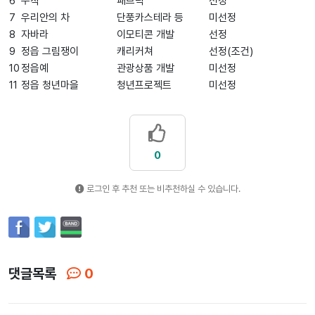
6
수작
패브릭
선정
7
우리안의 차
단풍카스테라 등
미선정
8
자바라
이모티콘 개발
선정
9
정읍 그림쟁이
캐리커쳐
선정
(
조건
)
10
정읍예
관광상품 개발
미선정
11
정읍 청년마을
청년프로젝트
미선정
0
로그인 후 추천 또는 비추천하실 수 있습니다.
댓글목록
0