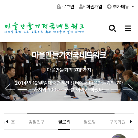
로그인
회원가입
추가메뉴
검
메
색
뉴
버
버
튼
튼
마을만들기전국네트워크
마을만들기의 7대 가치
2014년 12월 김대중컨벤션 센터에서 마을만들기의 7대
가치와 100대 과제를 이야기 하였다.
] 님의 홈
맞팔친구
팔로워
팔로잉
구독회원